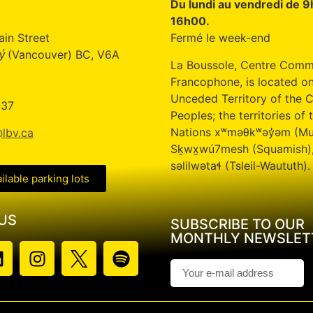
Du lundi au vendredi de 
16h00.
ain Street
Fermé le week-end
(Vancouver) BC, V6A
̓
La Boussole, Centre Comm
Francophone, is located on
Unceded Territory of the C
337
Peoples; the territories of t
Nations xʷməθkʷəy̓əm (M
lbv.ca
Sḵwx̱wú7mesh (Squamish)
səlilwətaɬ (Tsleil-Waututh).
ailable parking lots
US
SUBSCRIBE TO OUR
MONTHLY NEWSLET