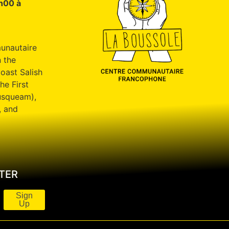
9h00 à
unautaire
 the
oast Salish
he First
usqueam),
, and
TER
Sign
Up