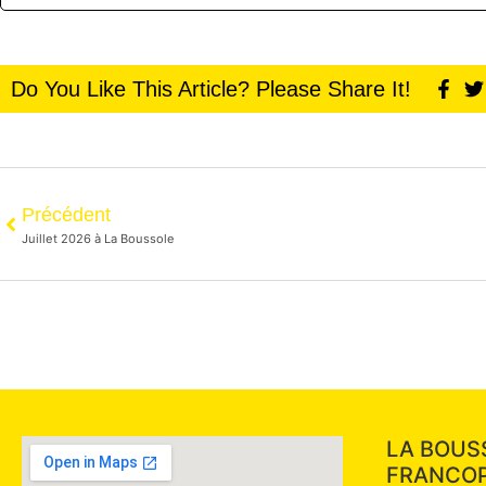
Do You Like This Article? Please Share It!
Précédent
Juillet 2026 à La Boussole
LA BOUS
FRANCO