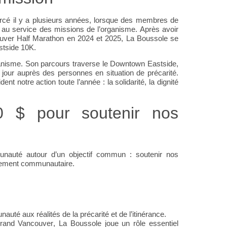
morcé il y a plusieurs années, lorsque des membres de
d au service des missions de l’organisme. Après avoir
uver Half Marathon en 2024 et 2025, La Boussole se
stside 10K.
organisme. Son parcours traverse le Downtown Eastside,
 jour auprès des personnes en situation de précarité.
nt notre action toute l’année : la solidarité, la dignité
0 $ pour soutenir nos
munauté autour d’un objectif commun : soutenir nos
gnement communautaire.
uté aux réalités de la précarité et de l’itinérance.
Grand Vancouver
, La Boussole joue un rôle essentiel