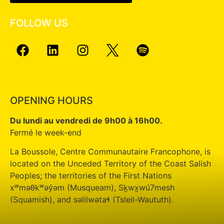
FOLLOW US
OPENING HOURS
Du lundi au vendredi de 9h00 à 16h00.
Fermé le week-end
La Boussole, Centre Communautaire Francophone, is
located on the Unceded Territory of the Coast Salish
Peoples; the territories of the First Nations
xʷməθkʷəy̓əm (Musqueam), Sḵwx̱wú7mesh
(Squamish), and səlilwətaɬ (Tsleil-Waututh).