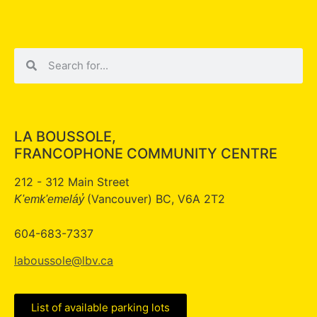
LA BOUSSOLE,
FRANCOPHONE COMMUNITY CENTRE
212 - 312 Main Street
(Vancouver) BC, V6A 2T2
K'emk'emeláy̓
604-683-7337
laboussole@lbv.ca
List of available parking lots