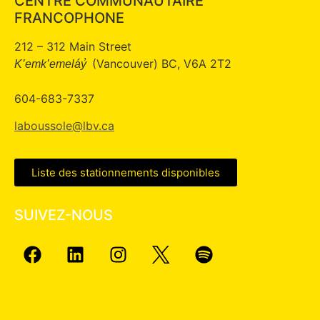
CENTRE COMMUNAUTAIRE
FRANCOPHONE
212 – 312 Main Street
(Vancouver) BC, V6A 2T2
K’emk’emeláy̓
604-683-7337
laboussole@lbv.ca
Liste des stationnements disponibles
SUIVEZ-NOUS