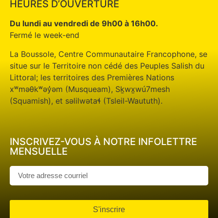
HEURES D’OUVERTURE
Du lundi au vendredi de 9h00 à 16h00.
Fermé le week-end
La Boussole, Centre Communautaire Francophone, se
situe sur le Territoire non cédé des Peuples Salish du
Littoral; les territoires des Premières Nations
xʷməθkʷəy̓əm (Musqueam), Sḵwx̱wú7mesh
(Squamish), et səlilwətaɬ (Tsleil-Waututh).
INSCRIVEZ-VOUS À NOTRE INFOLETTRE
MENSUELLE
S'inscrire