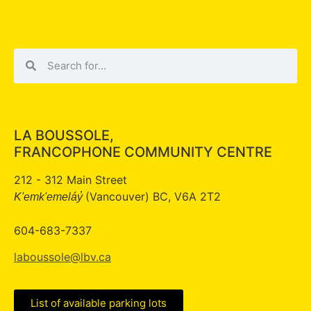
LA BOUSSOLE,
FRANCOPHONE COMMUNITY CENTRE
212 - 312 Main Street
(Vancouver) BC, V6A 2T2
K'emk'emeláy̓
604-683-7337
laboussole@lbv.ca
List of available parking lots