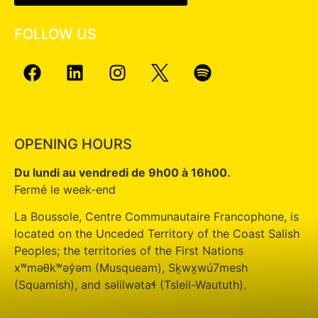
FOLLOW US
OPENING HOURS
Du lundi au vendredi de 9h00 à 16h00.
Fermé le week-end
La Boussole, Centre Communautaire Francophone, is
located on the Unceded Territory of the Coast Salish
Peoples; the territories of the First Nations
xʷməθkʷəy̓əm (Musqueam), Sḵwx̱wú7mesh
(Squamish), and səlilwətaɬ (Tsleil-Waututh).