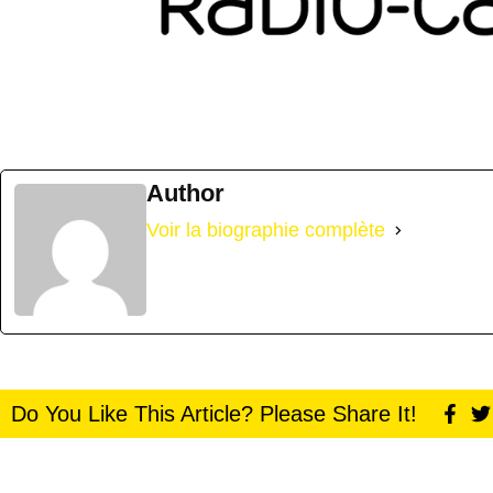
Author
Voir la biographie complète
Do You Like This Article? Please Share It!