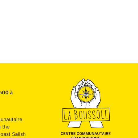
9h00 à
unautaire
 the
oast Salish