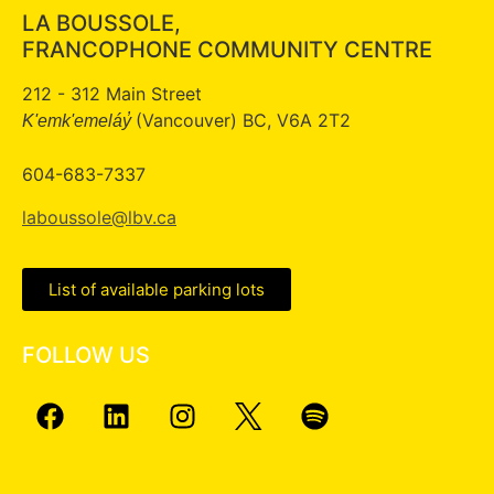
LA BOUSSOLE,
FRANCOPHONE COMMUNITY CENTRE
212 - 312 Main Street
(Vancouver) BC, V6A 2T2
K'emk'emeláy̓
604-683-7337
laboussole@lbv.ca
List of available parking lots
FOLLOW US