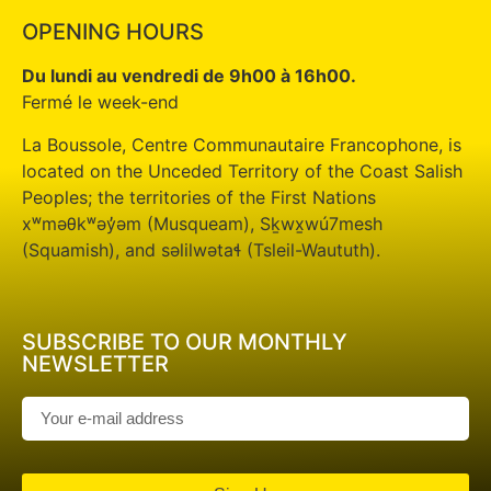
OPENING HOURS
Du lundi au vendredi de 9h00 à 16h00.
Fermé le week-end
La Boussole, Centre Communautaire Francophone, is
located on the Unceded Territory of the Coast Salish
Peoples; the territories of the First Nations
xʷməθkʷəy̓əm (Musqueam), Sḵwx̱wú7mesh
(Squamish), and səlilwətaɬ (Tsleil-Waututh).
SUBSCRIBE TO OUR MONTHLY
NEWSLETTER