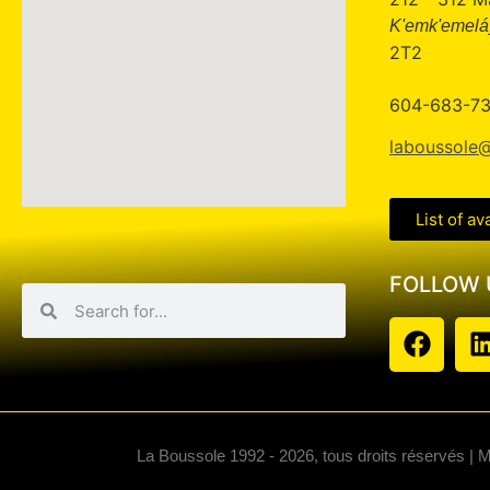
K'emk'emeláy
2T2
604-683-7
laboussole@
List of av
FOLLOW 
La Boussole 1992 - 2026, tous droits réservés | 