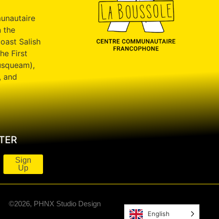
unautaire
 the
oast Salish
he First
usqueam),
, and
TER
Sign
Up
©2026, PHNX Studio Design
English