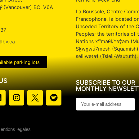
(Vancouver) BC, V6A
̓
La Boussole, Centre Comm
Francophone, is located on
Unceded Territory of the C
337
Peoples; the territories of t
Nations xʷməθkʷəy̓əm (M
lbv.ca
Sḵwx̱wú7mesh (Squamish)
səlilwətaɬ (Tsleil-Waututh).
ailable parking lots
US
SUBSCRIBE TO OUR
MONTHLY NEWSLET
Mentions légales