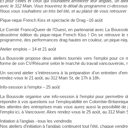
Et pour celles et ceux qui souhaitent améliorer leur anglais, un ate
avec le 312 Main. Vous trouverez le détail du programme ci-dessous
Nous vous souhaitons un très bel été, et au plaisir de vous retrouve
Pique-nique French Kiss et spectacle de Drag –16 août
Le Comité FrancoQueer de l’Ouest, en partenariat avec La Boussole, v
deuxième édition du pique-nique French Kiss ! On se retrouve le
programme, des performances drag hautes en couleur, un pique-nique
Atelier emplois – 14 et 21 août
La Boussole propose deux ateliers tournés vers l’emploi pour ce m
forme de son CV/Résumé selon le marché du travail vancouvérois, r
Un second atelier s’intéressera à la préparation d’un entretien d’e
rendez-vous le 21 août, au 312 Main St, de 17h à 18h.
Info-session à l’emploi – 25 août
La Boussole organise une info-session à l’emploi pour permettre 
répondre à vos questions sur l’employabilité en Colombie-Britannique
les attentes des entreprises mais vous aurez aussi la possibilité d
l’emploi ici, à Vancouver. Alors rendez-vous le 25 août, au 312 Main 
Initiation à l’anglais –tous les vendredis
Nos ateliers d’initiation à l’anglais continuent tout l’été, chaque
vendre