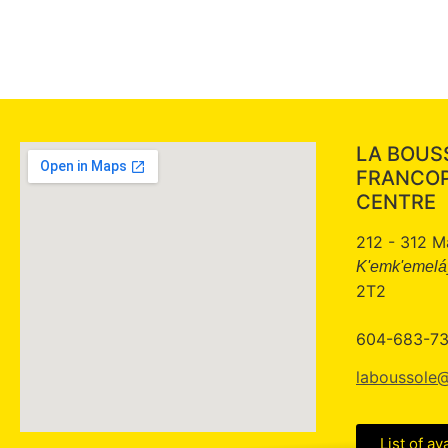
LA BOUS
FRANCO
CENTRE
212 - 312 M
K'emk'emeláy
2T2
604-683-7
laboussole@
List of av