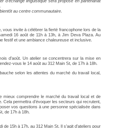
lier d’échange linguistique sera proposé en partenariat
.
r bientôt au centre communautaire
.
ous invite à célébrer la fierté francophone lors de la
samedi 16 août de 11h à 13h
, à Jim Deva Plaza. Au
 festif et une ambiance chaleureuse et inclusive.
ois d’août. Un atelier se concentrera sur la mise en
endez-vous le 14 août au 312 Main St, de 17h à 18h.
mbauche selon les attentes du marché du travail local,
de mieux comprendre le marché du travail local et de
. Cela permettra d’évoquer les secteurs qui recrutent,
e poser vos questions à une personne spécialisée dans
St, de 17h à 18h.
di de 15h à 17h
, au 312 Main St. Il s’agit d’ateliers pour