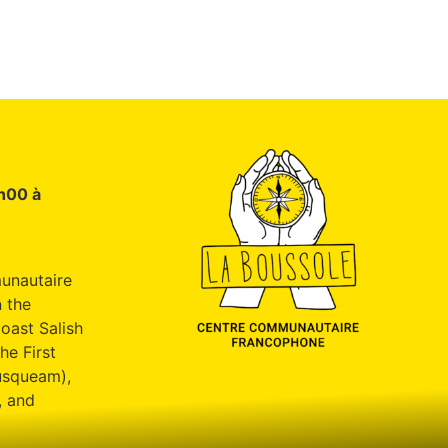
9h00 à
unautaire
 the
oast Salish
he First
usqueam),
, and