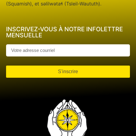
(Squamish), et səlilwətaɬ (Tsleil-Waututh).
INSCRIVEZ-VOUS À NOTRE INFOLETTRE
MENSUELLE
S'inscrire