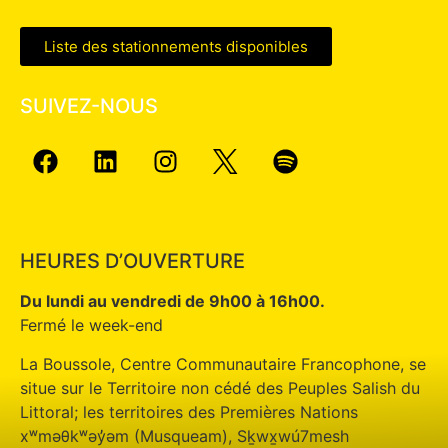
Liste des stationnements disponibles
SUIVEZ-NOUS
HEURES D’OUVERTURE
Du lundi au vendredi de 9h00 à 16h00.
Fermé le week-end
La Boussole, Centre Communautaire Francophone, se
situe sur le Territoire non cédé des Peuples Salish du
Littoral; les territoires des Premières Nations
xʷməθkʷəy̓əm (Musqueam), Sḵwx̱wú7mesh