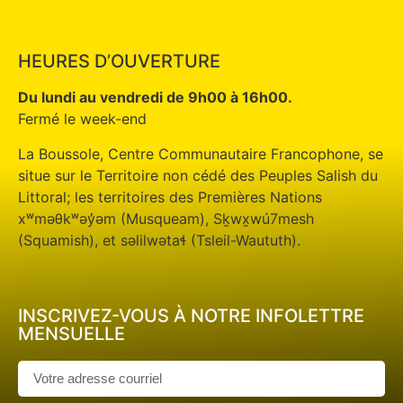
HEURES D’OUVERTURE
Du lundi au vendredi de 9h00 à 16h00.
Fermé le week-end
La Boussole, Centre Communautaire Francophone, se
situe sur le Territoire non cédé des Peuples Salish du
Littoral; les territoires des Premières Nations
xʷməθkʷəy̓əm (Musqueam), Sḵwx̱wú7mesh
(Squamish), et səlilwətaɬ (Tsleil-Waututh).
INSCRIVEZ-VOUS À NOTRE INFOLETTRE
MENSUELLE