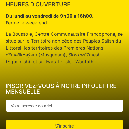
HEURES D’OUVERTURE
Du lundi au vendredi de 9h00 à 16h00.
Fermé le week-end
La Boussole, Centre Communautaire Francophone, se
situe sur le Territoire non cédé des Peuples Salish du
Littoral; les territoires des Premières Nations
xʷməθkʷəy̓əm (Musqueam), Sḵwx̱wú7mesh
(Squamish), et səlilwətaɬ (Tsleil-Waututh).
INSCRIVEZ-VOUS À NOTRE INFOLETTRE
MENSUELLE
S'inscrire