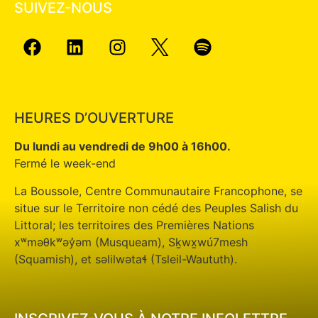
SUIVEZ-NOUS
HEURES D’OUVERTURE
Du lundi au vendredi de 9h00 à 16h00.
Fermé le week-end
La Boussole, Centre Communautaire Francophone, se
situe sur le Territoire non cédé des Peuples Salish du
Littoral; les territoires des Premières Nations
xʷməθkʷəy̓əm (Musqueam), Sḵwx̱wú7mesh
(Squamish), et səlilwətaɬ (Tsleil-Waututh).