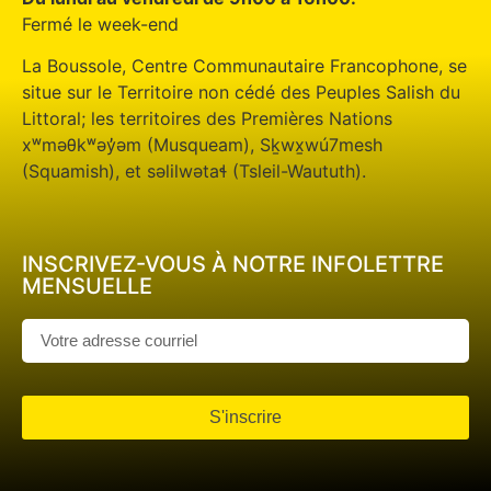
Fermé le week-end
La Boussole, Centre Communautaire Francophone, se
situe sur le Territoire non cédé des Peuples Salish du
Littoral; les territoires des Premières Nations
xʷməθkʷəy̓əm (Musqueam), Sḵwx̱wú7mesh
(Squamish), et səlilwətaɬ (Tsleil-Waututh).
INSCRIVEZ-VOUS À NOTRE INFOLETTRE
MENSUELLE
S'inscrire