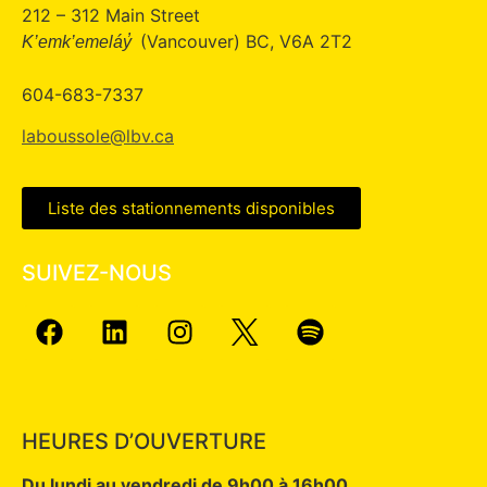
212 – 312 Main Street
(Vancouver) BC, V6A 2T2
K’emk’emeláy̓
604-683-7337
laboussole@lbv.ca
Liste des stationnements disponibles
SUIVEZ-NOUS
HEURES D’OUVERTURE
Du lundi au vendredi de 9h00 à 16h00.