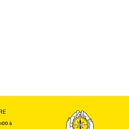
RE
9h00 à