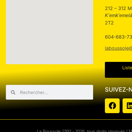
212 – 312 M
K’emk’emelá
2T2
604-683-7
laboussole@
List
SUIVEZ-
La Boussole 1992 - 2026, tous droits réservés | 