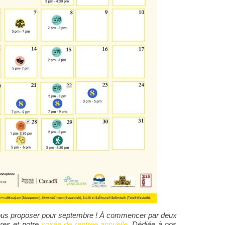
 vous proposer pour septembre ! À commencer par deux
res et notre
soirée de rentrée annuelle
. Dédiée à nos