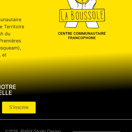
unautaire
e Territoire
sh du
s Premières
usqueam),
 et
NOTRE
ELLE
S'inscrire
©2026, PHNX Studio Design