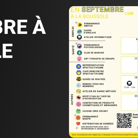
RE À
LE