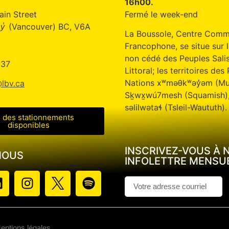
16h00.
ain Street
Fermé le week-end
(Vancouver) BC, V6A
y̓
La Boussole, Centre Comm
Francophone, se situe sur l
non cédé des Peuples Sali
337
Littoral; les territoires de
Nations xʷməθkʷəy̓əm (M
lbv.ca
Sḵwx̱wú7mesh (Squamish),
səlilwətaɬ (Tsleil-Waututh).
e des stationnements
disponibles
INSCRIVEZ-VOUS À 
NOUS
INFOLETTRE MENSU
Mentions légales