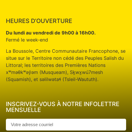
HEURES D’OUVERTURE
Du lundi au vendredi de 9h00 à 16h00.
Fermé le week-end
La Boussole, Centre Communautaire Francophone, se
situe sur le Territoire non cédé des Peuples Salish du
Littoral; les territoires des Premières Nations
xʷməθkʷəy̓əm (Musqueam), Sḵwx̱wú7mesh
(Squamish), et səlilwətaɬ (Tsleil-Waututh).
INSCRIVEZ-VOUS À NOTRE INFOLETTRE
MENSUELLE