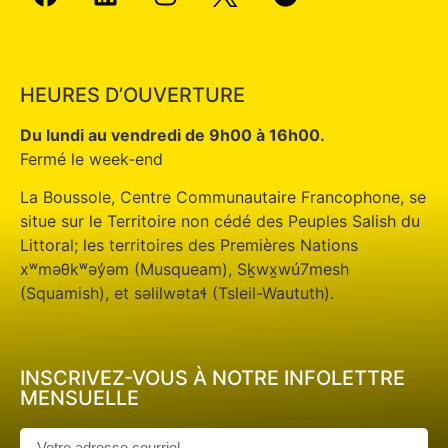
HEURES D’OUVERTURE
Du lundi au vendredi de 9h00 à 16h00.
Fermé le week-end
La Boussole, Centre Communautaire Francophone, se
situe sur le Territoire non cédé des Peuples Salish du
Littoral; les territoires des Premières Nations
xʷməθkʷəy̓əm (Musqueam), Sḵwx̱wú7mesh
(Squamish), et səlilwətaɬ (Tsleil-Waututh).
INSCRIVEZ-VOUS À NOTRE INFOLETTRE
MENSUELLE