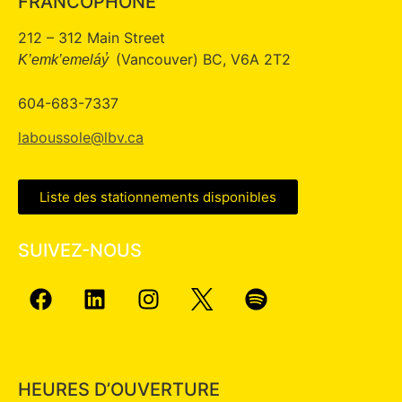
FRANCOPHONE
212 – 312 Main Street
(Vancouver) BC, V6A 2T2
K’emk’emeláy̓
604-683-7337
laboussole@lbv.ca
Liste des stationnements disponibles
SUIVEZ-NOUS
HEURES D’OUVERTURE