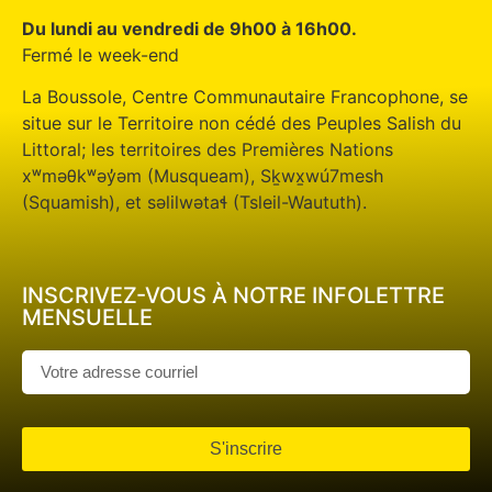
Du lundi au vendredi de 9h00 à 16h00.
Fermé le week-end
La Boussole, Centre Communautaire Francophone, se
situe sur le Territoire non cédé des Peuples Salish du
Littoral; les territoires des Premières Nations
xʷməθkʷəy̓əm (Musqueam), Sḵwx̱wú7mesh
(Squamish), et səlilwətaɬ (Tsleil-Waututh).
INSCRIVEZ-VOUS À NOTRE INFOLETTRE
MENSUELLE
S'inscrire